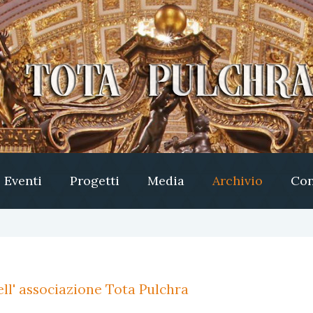
Eventi
Progetti
Media
Archivio
Con
ll' associazione Tota Pulchra