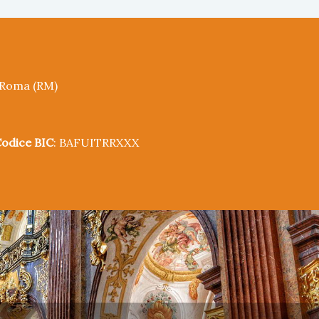
5 Roma (RM)
odice BIC
: BAFUITRRXXX