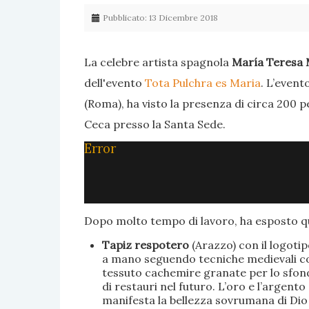
Pubblicato: 13 Dicembre 2018
La celebre artista spagnola
María Teresa 
dell'evento
Tota Pulchra es Maria
. L’event
(Roma), ha visto la presenza di circa 200 p
Ceca presso la Santa Sede.
Error
Dopo molto tempo di lavoro, ha esposto qu
Tapiz respotero
(Arazzo) con il logoti
a mano seguendo tecniche medievali con 
tessuto cachemire granate per lo sfondo
di restauri nel futuro. L’oro e l’argent
manifesta la bellezza sovrumana di Dio