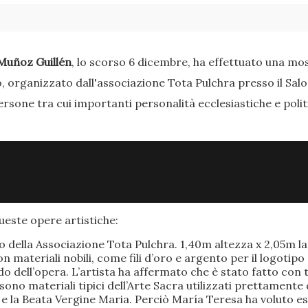
Muñoz Guillén
, lo scorso 6 dicembre, ha effettuato una most
o, organizzato dall'associazione Tota Pulchra presso il Sal
ersone tra cui importanti personalità ecclesiastiche e poli
este opere artistiche:
po della Associazione Tota Pulchra. 1,40m altezza x 2,05m 
materiali nobili, come fili d’oro e argento per il logotipo 
 dell’opera. L’artista ha affermato che è stato fatto con t
o sono materiali tipici dell’Arte Sacra utilizzati prettamen
 e la Beata Vergine Maria. Perciò María Teresa ha voluto e