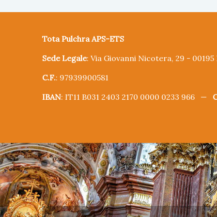
Tota Pulchra APS-ETS
Sede Legale
: Via Giovanni Nicotera, 29 - 0019
C.F.
: 97939900581
IBAN
: IT11 B031 2403 2170 0000 0233 966 —
C