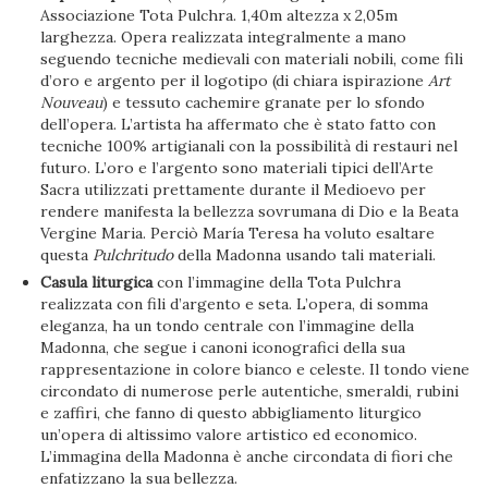
Associazione Tota Pulchra. 1,40m altezza x 2,05m
larghezza. Opera realizzata integralmente a mano
seguendo tecniche medievali con materiali nobili, come fili
d’oro e argento per il logotipo (di chiara ispirazione
Art
Nouveau
) e tessuto cachemire granate per lo sfondo
dell’opera. L’artista ha affermato che è stato fatto con
tecniche 100% artigianali con la possibilità di restauri nel
futuro. L’oro e l’argento sono materiali tipici dell’Arte
Sacra utilizzati prettamente durante il Medioevo per
rendere manifesta la bellezza sovrumana di Dio e la Beata
Vergine Maria. Perciò María Teresa ha voluto esaltare
questa
Pulchritudo
della Madonna usando tali materiali.
Casula liturgica
con l’immagine della Tota Pulchra
realizzata con fili d’argento e seta. L’opera, di somma
eleganza, ha un tondo centrale con l’immagine della
Madonna, che segue i canoni iconografici della sua
rappresentazione in colore bianco e celeste. Il tondo viene
circondato di numerose perle autentiche, smeraldi, rubini
e zaffiri, che fanno di questo abbigliamento liturgico
un’opera di altissimo valore artistico ed economico.
L’immagina della Madonna è anche circondata di fiori che
enfatizzano la sua bellezza.