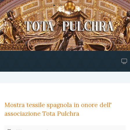
Mostra tessile spagnola in onore dell'
associazione Tota Pulchra