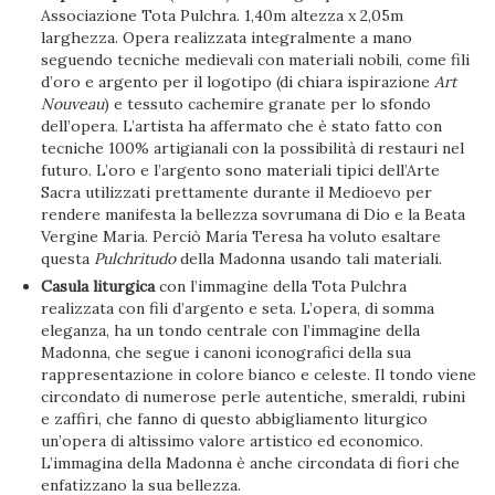
Associazione Tota Pulchra. 1,40m altezza x 2,05m
larghezza. Opera realizzata integralmente a mano
seguendo tecniche medievali con materiali nobili, come fili
d’oro e argento per il logotipo (di chiara ispirazione
Art
Nouveau
) e tessuto cachemire granate per lo sfondo
dell’opera. L’artista ha affermato che è stato fatto con
tecniche 100% artigianali con la possibilità di restauri nel
futuro. L’oro e l’argento sono materiali tipici dell’Arte
Sacra utilizzati prettamente durante il Medioevo per
rendere manifesta la bellezza sovrumana di Dio e la Beata
Vergine Maria. Perciò María Teresa ha voluto esaltare
questa
Pulchritudo
della Madonna usando tali materiali.
Casula liturgica
con l’immagine della Tota Pulchra
realizzata con fili d’argento e seta. L’opera, di somma
eleganza, ha un tondo centrale con l’immagine della
Madonna, che segue i canoni iconografici della sua
rappresentazione in colore bianco e celeste. Il tondo viene
circondato di numerose perle autentiche, smeraldi, rubini
e zaffiri, che fanno di questo abbigliamento liturgico
un’opera di altissimo valore artistico ed economico.
L’immagina della Madonna è anche circondata di fiori che
enfatizzano la sua bellezza.