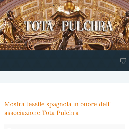
Mostra tessile spagnola in onore dell'
associazione Tota Pulchra