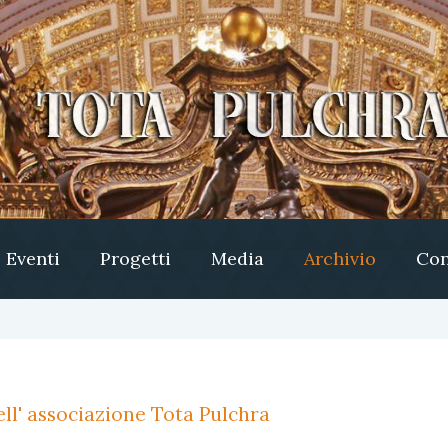
Eventi
Progetti
Media
Archivio
Con
ll' associazione Tota Pulchra