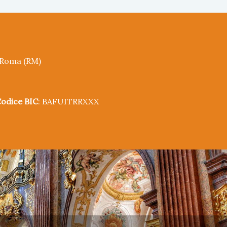
5 Roma (RM)
odice BIC
: BAFUITRRXXX