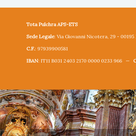
Tota Pulchra APS-ETS
Sede Legale
: Via Giovanni Nicotera, 29 - 0019
C.F.
: 97939900581
IBAN
: IT11 B031 2403 2170 0000 0233 966 —
C