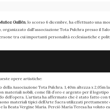
Muñoz Guillén
, lo scorso 6 dicembre, ha effettuato una most
o, organizzato dall'associazione Tota Pulchra presso il Sal
ersone tra cui importanti personalità ecclesiastiche e poli
este opere artistiche:
po della Associazione Tota Pulchra. 1,40m altezza x 2,05m 
materiali nobili, come fili d’oro e argento per il logotipo 
 dell’opera. L’artista ha affermato che è stato fatto con t
o sono materiali tipici dell’Arte Sacra utilizzati prettamen
 e la Beata Vergine Maria. Perciò María Teresa ha voluto e