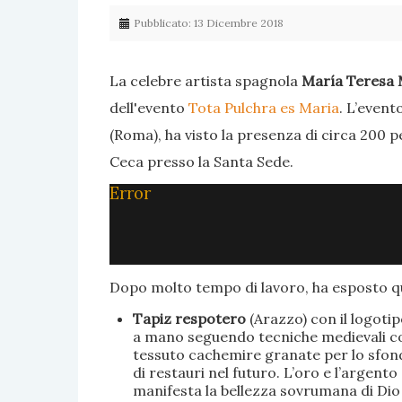
Pubblicato: 13 Dicembre 2018
La celebre artista spagnola
María Teresa 
dell'evento
Tota Pulchra es Maria
. L’event
(Roma), ha visto la presenza di circa 200 p
Ceca presso la Santa Sede.
Error
Dopo molto tempo di lavoro, ha esposto qu
Tapiz respotero
(Arazzo) con il logoti
a mano seguendo tecniche medievali con 
tessuto cachemire granate per lo sfondo
di restauri nel futuro. L’oro e l’argent
manifesta la bellezza sovrumana di Dio