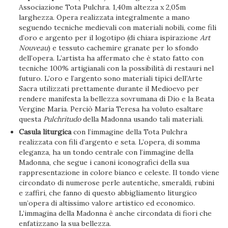
Associazione Tota Pulchra. 1,40m altezza x 2,05m
larghezza. Opera realizzata integralmente a mano
seguendo tecniche medievali con materiali nobili, come fili
d’oro e argento per il logotipo (di chiara ispirazione
Art
Nouveau
) e tessuto cachemire granate per lo sfondo
dell’opera. L’artista ha affermato che è stato fatto con
tecniche 100% artigianali con la possibilità di restauri nel
futuro. L’oro e l’argento sono materiali tipici dell’Arte
Sacra utilizzati prettamente durante il Medioevo per
rendere manifesta la bellezza sovrumana di Dio e la Beata
Vergine Maria. Perciò María Teresa ha voluto esaltare
questa
Pulchritudo
della Madonna usando tali materiali.
Casula liturgica
con l’immagine della Tota Pulchra
realizzata con fili d’argento e seta. L’opera, di somma
eleganza, ha un tondo centrale con l’immagine della
Madonna, che segue i canoni iconografici della sua
rappresentazione in colore bianco e celeste. Il tondo viene
circondato di numerose perle autentiche, smeraldi, rubini
e zaffiri, che fanno di questo abbigliamento liturgico
un’opera di altissimo valore artistico ed economico.
L’immagina della Madonna è anche circondata di fiori che
enfatizzano la sua bellezza.