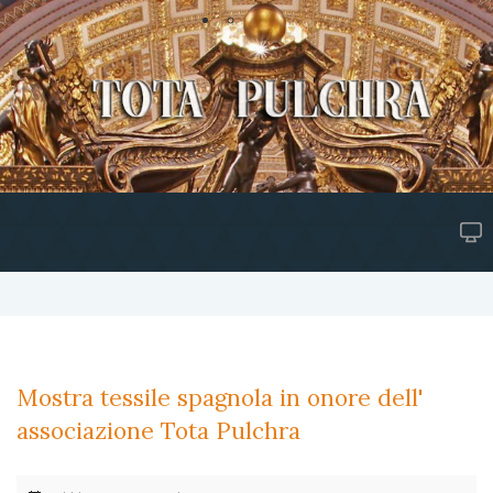
Mostra tessile spagnola in onore dell'
associazione Tota Pulchra