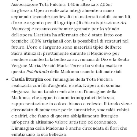
Associazione Tota Pulchra. 1,40m altezza x 2,05m
larghezza. Opera realizzata integralmente a mano
seguendo tecniche medievali con materiali nobili, come fili
d’oro e argento per il logotipo (di chiara ispirazione
Art
Nouveau
) e tessuto cachemire granate per lo sfondo
dell’opera. L’artista ha affermato che è stato fatto con
tecniche 100% artigianali con la possibilità di restauri nel
futuro. L’oro e l’argento sono materiali tipici dell’Arte
Sacra utilizzati prettamente durante il Medioevo per
rendere manifesta la bellezza sovrumana di Dio e la Beata
Vergine Maria. Perciò María Teresa ha voluto esaltare
questa
Pulchritudo
della Madonna usando tali materiali.
Casula liturgica
con l’immagine della Tota Pulchra
realizzata con fili d’argento e seta. L’opera, di somma
eleganza, ha un tondo centrale con l’immagine della
Madonna, che segue i canoni iconografici della sua
rappresentazione in colore bianco e celeste. Il tondo viene
circondato di numerose perle autentiche, smeraldi, rubini
e zaffiri, che fanno di questo abbigliamento liturgico
un’opera di altissimo valore artistico ed economico.
L’immagina della Madonna è anche circondata di fiori che
enfatizzano la sua bellezza.