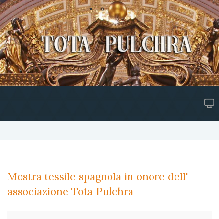
Mostra tessile spagnola in onore dell'
associazione Tota Pulchra