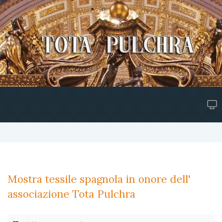
Mostra tessile spagnola in onore dell'
associazione Tota Pulchra