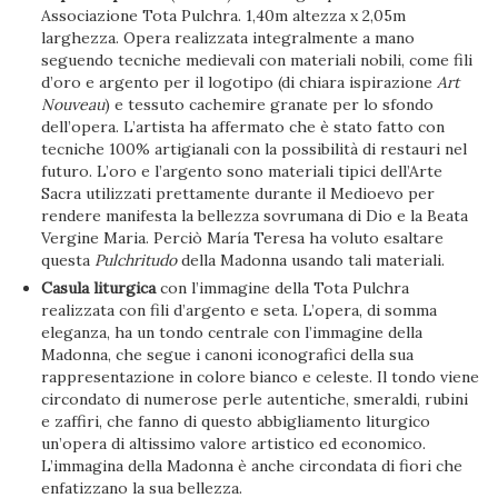
Associazione Tota Pulchra. 1,40m altezza x 2,05m
larghezza. Opera realizzata integralmente a mano
seguendo tecniche medievali con materiali nobili, come fili
d’oro e argento per il logotipo (di chiara ispirazione
Art
Nouveau
) e tessuto cachemire granate per lo sfondo
dell’opera. L’artista ha affermato che è stato fatto con
tecniche 100% artigianali con la possibilità di restauri nel
futuro. L’oro e l’argento sono materiali tipici dell’Arte
Sacra utilizzati prettamente durante il Medioevo per
rendere manifesta la bellezza sovrumana di Dio e la Beata
Vergine Maria. Perciò María Teresa ha voluto esaltare
questa
Pulchritudo
della Madonna usando tali materiali.
Casula liturgica
con l’immagine della Tota Pulchra
realizzata con fili d’argento e seta. L’opera, di somma
eleganza, ha un tondo centrale con l’immagine della
Madonna, che segue i canoni iconografici della sua
rappresentazione in colore bianco e celeste. Il tondo viene
circondato di numerose perle autentiche, smeraldi, rubini
e zaffiri, che fanno di questo abbigliamento liturgico
un’opera di altissimo valore artistico ed economico.
L’immagina della Madonna è anche circondata di fiori che
enfatizzano la sua bellezza.