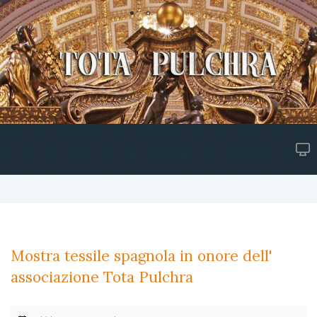
Mostra tessile spagnola in onore dell'
associazione Tota Pulchra