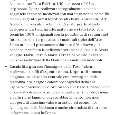
Associazione Tota Pulchra. 1,40m altezza x 2,05m
larghezza. Opera realizzata integralmente a mano
seguendo tecniche medievali con materiali nobili, come fili
d’oro e argento per il logotipo (di chiara ispirazione
Art
Nouveau
) e tessuto cachemire granate per lo sfondo
dell’opera. L’artista ha affermato che è stato fatto con
tecniche 100% artigianali con la possibilità di restauri nel
futuro. L’oro e l’argento sono materiali tipici dell’Arte
Sacra utilizzati prettamente durante il Medioevo per
rendere manifesta la bellezza sovrumana di Dio e la Beata
Vergine Maria. Perciò María Teresa ha voluto esaltare
questa
Pulchritudo
della Madonna usando tali materiali.
Casula liturgica
con l’immagine della Tota Pulchra
realizzata con fili d’argento e seta. L’opera, di somma
eleganza, ha un tondo centrale con l’immagine della
Madonna, che segue i canoni iconografici della sua
rappresentazione in colore bianco e celeste. Il tondo viene
circondato di numerose perle autentiche, smeraldi, rubini
e zaffiri, che fanno di questo abbigliamento liturgico
un’opera di altissimo valore artistico ed economico.
L’immagina della Madonna è anche circondata di fiori che
enfatizzano la sua bellezza.