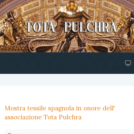
Mostra tessile spagnola in onore dell'
associazione Tota Pulchra