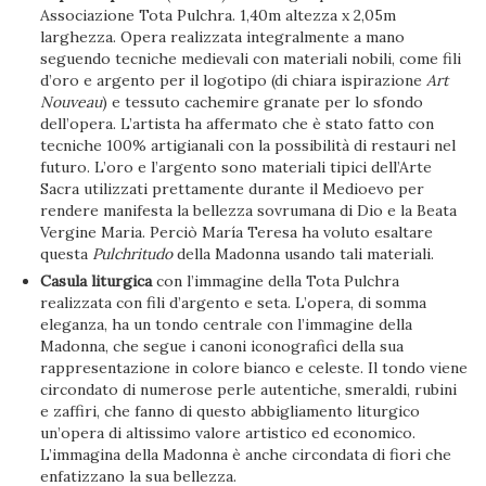
Associazione Tota Pulchra. 1,40m altezza x 2,05m
larghezza. Opera realizzata integralmente a mano
seguendo tecniche medievali con materiali nobili, come fili
d’oro e argento per il logotipo (di chiara ispirazione
Art
Nouveau
) e tessuto cachemire granate per lo sfondo
dell’opera. L’artista ha affermato che è stato fatto con
tecniche 100% artigianali con la possibilità di restauri nel
futuro. L’oro e l’argento sono materiali tipici dell’Arte
Sacra utilizzati prettamente durante il Medioevo per
rendere manifesta la bellezza sovrumana di Dio e la Beata
Vergine Maria. Perciò María Teresa ha voluto esaltare
questa
Pulchritudo
della Madonna usando tali materiali.
Casula liturgica
con l’immagine della Tota Pulchra
realizzata con fili d’argento e seta. L’opera, di somma
eleganza, ha un tondo centrale con l’immagine della
Madonna, che segue i canoni iconografici della sua
rappresentazione in colore bianco e celeste. Il tondo viene
circondato di numerose perle autentiche, smeraldi, rubini
e zaffiri, che fanno di questo abbigliamento liturgico
un’opera di altissimo valore artistico ed economico.
L’immagina della Madonna è anche circondata di fiori che
enfatizzano la sua bellezza.