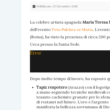
Pubblicato: 13 Dicembre 2018
La celebre artista spagnola
María Teresa 
dell'evento
Tota Pulchra es Maria
. L’event
(Roma), ha visto la presenza di circa 200 p
Ceca presso la Santa Sede.
Error
Dopo molto tempo di lavoro, ha esposto qu
Tapiz respotero
(Arazzo) con il logoti
a mano seguendo tecniche medievali con 
tessuto cachemire granate per lo sfondo
di restauri nel futuro. L’oro e l’argent
manifesta la bellezza sovrumana di Dio