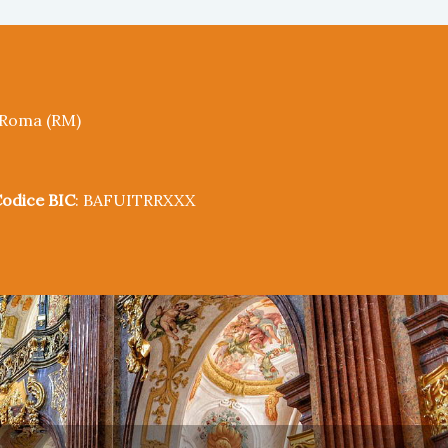
5 Roma (RM)
odice BIC
: BAFUITRRXXX