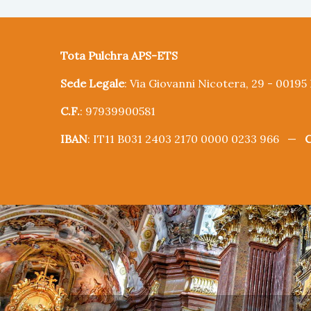
Tota Pulchra APS-ETS
Sede Legale
: Via Giovanni Nicotera, 29 - 0019
C.F.
: 97939900581
IBAN
: IT11 B031 2403 2170 0000 0233 966 —
C