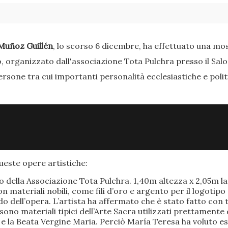
Muñoz Guillén
, lo scorso 6 dicembre, ha effettuato una most
o, organizzato dall'associazione Tota Pulchra presso il Sal
ersone tra cui importanti personalità ecclesiastiche e poli
este opere artistiche:
po della Associazione Tota Pulchra. 1,40m altezza x 2,05m 
materiali nobili, come fili d’oro e argento per il logotipo 
 dell’opera. L’artista ha affermato che è stato fatto con t
o sono materiali tipici dell’Arte Sacra utilizzati prettamen
 e la Beata Vergine Maria. Perciò María Teresa ha voluto e