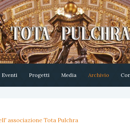
Eventi
Progetti
Media
Archivio
Con
ll' associazione Tota Pulchra