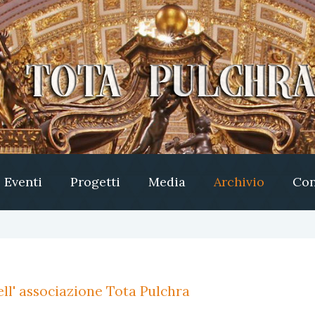
Eventi
Progetti
Media
Archivio
Con
ll' associazione Tota Pulchra