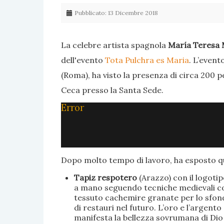
Pubblicato: 13 Dicembre 2018
La celebre artista spagnola
María Teresa 
dell'evento
Tota Pulchra es Maria
. L’event
(Roma), ha visto la presenza di circa 200 p
Ceca presso la Santa Sede.
Error
Dopo molto tempo di lavoro, ha esposto qu
Tapiz respotero
(Arazzo) con il logoti
a mano seguendo tecniche medievali con 
tessuto cachemire granate per lo sfondo
di restauri nel futuro. L’oro e l’argent
manifesta la bellezza sovrumana di Dio