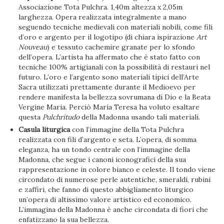
Associazione Tota Pulchra. 1,40m altezza x 2,05m
larghezza. Opera realizzata integralmente a mano
seguendo tecniche medievali con materiali nobili, come fili
d’oro e argento per il logotipo (di chiara ispirazione
Art
Nouveau
) e tessuto cachemire granate per lo sfondo
dell’opera. L’artista ha affermato che è stato fatto con
tecniche 100% artigianali con la possibilità di restauri nel
futuro. L’oro e l’argento sono materiali tipici dell’Arte
Sacra utilizzati prettamente durante il Medioevo per
rendere manifesta la bellezza sovrumana di Dio e la Beata
Vergine Maria. Perciò María Teresa ha voluto esaltare
questa
Pulchritudo
della Madonna usando tali materiali.
Casula liturgica
con l’immagine della Tota Pulchra
realizzata con fili d’argento e seta. L’opera, di somma
eleganza, ha un tondo centrale con l’immagine della
Madonna, che segue i canoni iconografici della sua
rappresentazione in colore bianco e celeste. Il tondo viene
circondato di numerose perle autentiche, smeraldi, rubini
e zaffiri, che fanno di questo abbigliamento liturgico
un’opera di altissimo valore artistico ed economico.
L’immagina della Madonna è anche circondata di fiori che
enfatizzano la sua bellezza.