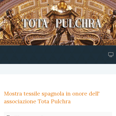
Mostra tessile spagnola in onore dell'
associazione Tota Pulchra