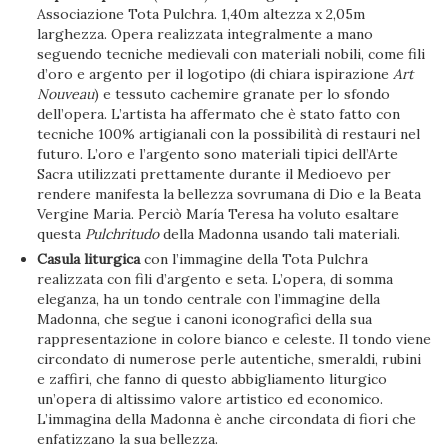
Associazione Tota Pulchra. 1,40m altezza x 2,05m
larghezza. Opera realizzata integralmente a mano
seguendo tecniche medievali con materiali nobili, come fili
d’oro e argento per il logotipo (di chiara ispirazione
Art
Nouveau
) e tessuto cachemire granate per lo sfondo
dell’opera. L’artista ha affermato che è stato fatto con
tecniche 100% artigianali con la possibilità di restauri nel
futuro. L’oro e l’argento sono materiali tipici dell’Arte
Sacra utilizzati prettamente durante il Medioevo per
rendere manifesta la bellezza sovrumana di Dio e la Beata
Vergine Maria. Perciò María Teresa ha voluto esaltare
questa
Pulchritudo
della Madonna usando tali materiali.
Casula liturgica
con l’immagine della Tota Pulchra
realizzata con fili d’argento e seta. L’opera, di somma
eleganza, ha un tondo centrale con l’immagine della
Madonna, che segue i canoni iconografici della sua
rappresentazione in colore bianco e celeste. Il tondo viene
circondato di numerose perle autentiche, smeraldi, rubini
e zaffiri, che fanno di questo abbigliamento liturgico
un’opera di altissimo valore artistico ed economico.
L’immagina della Madonna è anche circondata di fiori che
enfatizzano la sua bellezza.