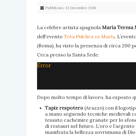
Pubblicato: 13 Dicembre 2018
La celebre artista spagnola
María Teresa 
dell'evento
Tota Pulchra es Maria
. L’event
(Roma), ha visto la presenza di circa 200 p
Ceca presso la Santa Sede.
Error
Dopo molto tempo di lavoro, ha esposto qu
Tapiz respotero
(Arazzo) con il logoti
a mano seguendo tecniche medievali con 
tessuto cachemire granate per lo sfondo
di restauri nel futuro. L’oro e l’argent
manifesta la bellezza sovrumana di Dio