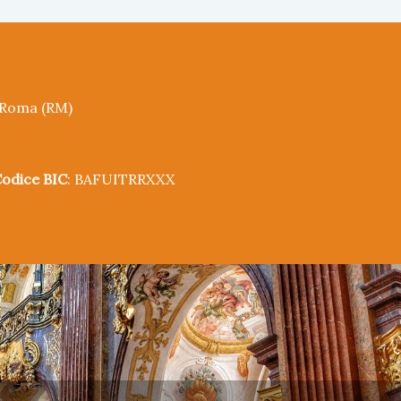
5 Roma (RM)
odice BIC
: BAFUITRRXXX