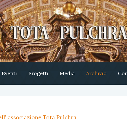
Eventi
Progetti
Media
Archivio
Con
ll' associazione Tota Pulchra