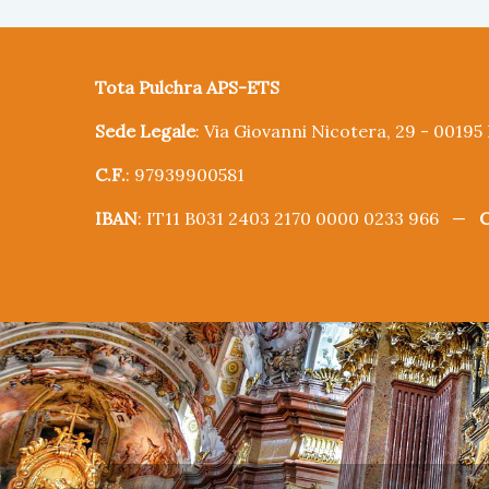
Tota Pulchra APS-ETS
Sede Legale
: Via Giovanni Nicotera, 29 - 0019
C.F.
: 97939900581
IBAN
: IT11 B031 2403 2170 0000 0233 966 —
C