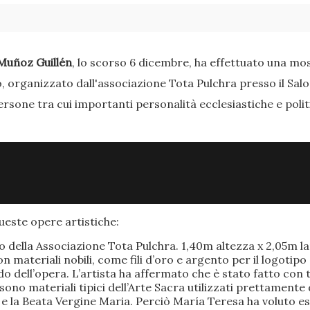
Muñoz Guillén
, lo scorso 6 dicembre, ha effettuato una most
o, organizzato dall'associazione Tota Pulchra presso il Sal
ersone tra cui importanti personalità ecclesiastiche e poli
este opere artistiche:
po della Associazione Tota Pulchra. 1,40m altezza x 2,05m 
materiali nobili, come fili d’oro e argento per il logotipo 
 dell’opera. L’artista ha affermato che è stato fatto con t
o sono materiali tipici dell’Arte Sacra utilizzati prettamen
 e la Beata Vergine Maria. Perciò María Teresa ha voluto e