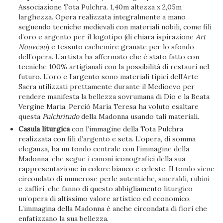
Associazione Tota Pulchra. 1,40m altezza x 2,05m
larghezza. Opera realizzata integralmente a mano
seguendo tecniche medievali con materiali nobili, come fili
d’oro e argento per il logotipo (di chiara ispirazione
Art
Nouveau
) e tessuto cachemire granate per lo sfondo
dell’opera. L’artista ha affermato che è stato fatto con
tecniche 100% artigianali con la possibilità di restauri nel
futuro. L’oro e l’argento sono materiali tipici dell’Arte
Sacra utilizzati prettamente durante il Medioevo per
rendere manifesta la bellezza sovrumana di Dio e la Beata
Vergine Maria. Perciò María Teresa ha voluto esaltare
questa
Pulchritudo
della Madonna usando tali materiali.
Casula liturgica
con l’immagine della Tota Pulchra
realizzata con fili d’argento e seta. L’opera, di somma
eleganza, ha un tondo centrale con l’immagine della
Madonna, che segue i canoni iconografici della sua
rappresentazione in colore bianco e celeste. Il tondo viene
circondato di numerose perle autentiche, smeraldi, rubini
e zaffiri, che fanno di questo abbigliamento liturgico
un’opera di altissimo valore artistico ed economico.
L’immagina della Madonna è anche circondata di fiori che
enfatizzano la sua bellezza.