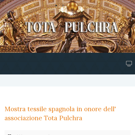
Mostra tessile spagnola in onore dell'
associazione Tota Pulchra