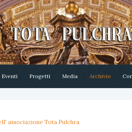
Eventi
Progetti
Media
Archivio
Con
ll' associazione Tota Pulchra