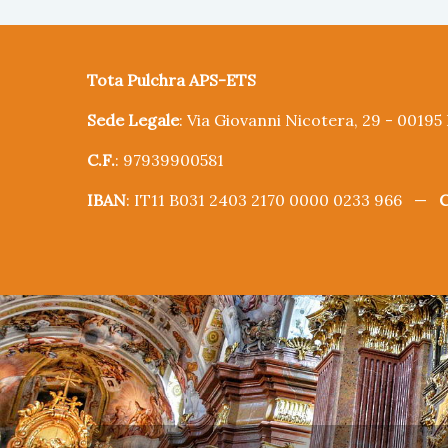
Tota Pulchra APS-ETS
Sede Legale
: Via Giovanni Nicotera, 29 - 0019
C.F.
: 97939900581
IBAN
: IT11 B031 2403 2170 0000 0233 966 —
C