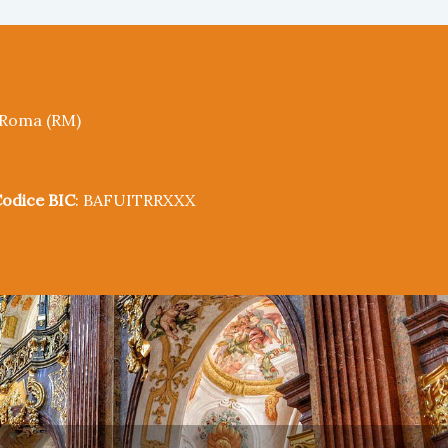
5 Roma (RM)
odice BIC
: BAFUITRRXXX