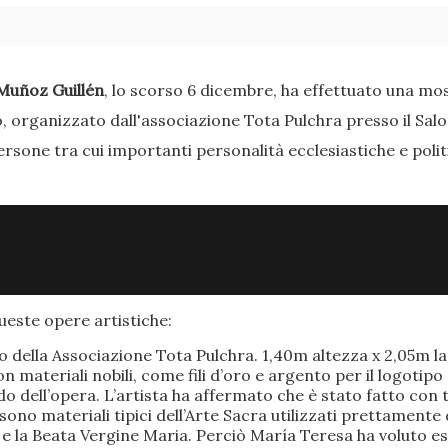
Muñoz Guillén
, lo scorso 6 dicembre, ha effettuato una most
o, organizzato dall'associazione Tota Pulchra presso il Sal
ersone tra cui importanti personalità ecclesiastiche e poli
este opere artistiche:
po della Associazione Tota Pulchra. 1,40m altezza x 2,05m 
materiali nobili, come fili d’oro e argento per il logotipo 
 dell’opera. L’artista ha affermato che è stato fatto con t
o sono materiali tipici dell’Arte Sacra utilizzati prettamen
 e la Beata Vergine Maria. Perciò María Teresa ha voluto e