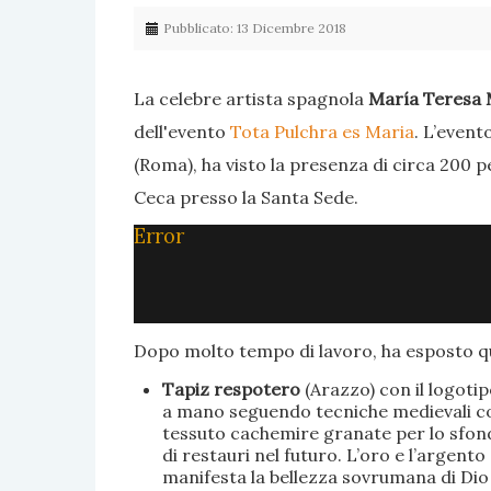
Pubblicato: 13 Dicembre 2018
La celebre artista spagnola
María Teresa 
dell'evento
Tota Pulchra es Maria
. L’event
(Roma), ha visto la presenza di circa 200 p
Ceca presso la Santa Sede.
Error
Dopo molto tempo di lavoro, ha esposto qu
Tapiz respotero
(Arazzo) con il logoti
a mano seguendo tecniche medievali con 
tessuto cachemire granate per lo sfondo
di restauri nel futuro. L’oro e l’argent
manifesta la bellezza sovrumana di Dio