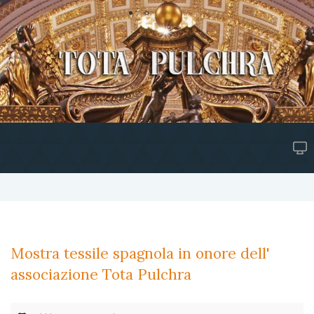
Mostra tessile spagnola in onore dell'
associazione Tota Pulchra