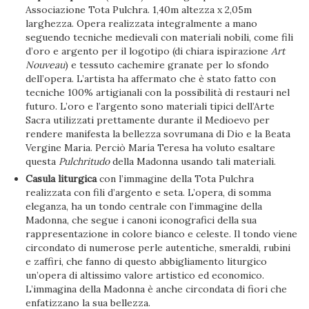
Associazione Tota Pulchra. 1,40m altezza x 2,05m
larghezza. Opera realizzata integralmente a mano
seguendo tecniche medievali con materiali nobili, come fili
d’oro e argento per il logotipo (di chiara ispirazione
Art
Nouveau
) e tessuto cachemire granate per lo sfondo
dell’opera. L’artista ha affermato che è stato fatto con
tecniche 100% artigianali con la possibilità di restauri nel
futuro. L’oro e l’argento sono materiali tipici dell’Arte
Sacra utilizzati prettamente durante il Medioevo per
rendere manifesta la bellezza sovrumana di Dio e la Beata
Vergine Maria. Perciò María Teresa ha voluto esaltare
questa
Pulchritudo
della Madonna usando tali materiali.
Casula liturgica
con l’immagine della Tota Pulchra
realizzata con fili d’argento e seta. L’opera, di somma
eleganza, ha un tondo centrale con l’immagine della
Madonna, che segue i canoni iconografici della sua
rappresentazione in colore bianco e celeste. Il tondo viene
circondato di numerose perle autentiche, smeraldi, rubini
e zaffiri, che fanno di questo abbigliamento liturgico
un’opera di altissimo valore artistico ed economico.
L’immagina della Madonna è anche circondata di fiori che
enfatizzano la sua bellezza.