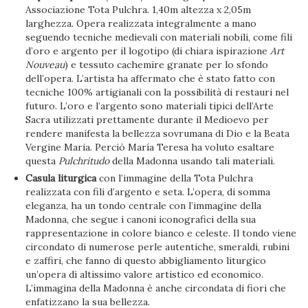
Associazione Tota Pulchra. 1,40m altezza x 2,05m
larghezza. Opera realizzata integralmente a mano
seguendo tecniche medievali con materiali nobili, come fili
d’oro e argento per il logotipo (di chiara ispirazione
Art
Nouveau
) e tessuto cachemire granate per lo sfondo
dell’opera. L’artista ha affermato che è stato fatto con
tecniche 100% artigianali con la possibilità di restauri nel
futuro. L’oro e l’argento sono materiali tipici dell’Arte
Sacra utilizzati prettamente durante il Medioevo per
rendere manifesta la bellezza sovrumana di Dio e la Beata
Vergine Maria. Perciò María Teresa ha voluto esaltare
questa
Pulchritudo
della Madonna usando tali materiali.
Casula liturgica
con l’immagine della Tota Pulchra
realizzata con fili d’argento e seta. L’opera, di somma
eleganza, ha un tondo centrale con l’immagine della
Madonna, che segue i canoni iconografici della sua
rappresentazione in colore bianco e celeste. Il tondo viene
circondato di numerose perle autentiche, smeraldi, rubini
e zaffiri, che fanno di questo abbigliamento liturgico
un’opera di altissimo valore artistico ed economico.
L’immagina della Madonna è anche circondata di fiori che
enfatizzano la sua bellezza.