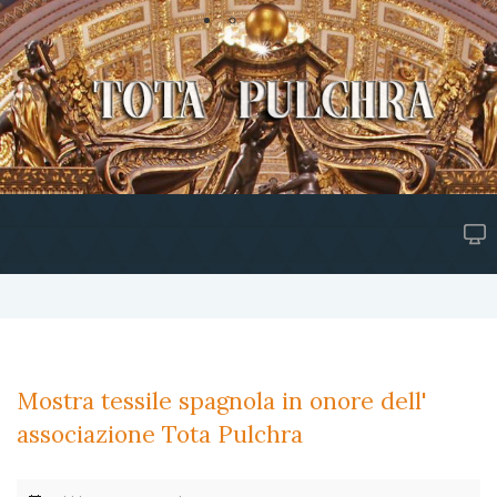
Mostra tessile spagnola in onore dell'
associazione Tota Pulchra