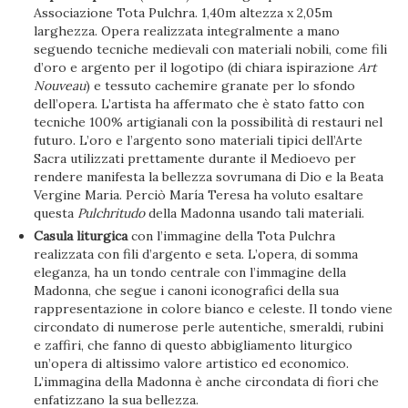
Associazione Tota Pulchra. 1,40m altezza x 2,05m
larghezza. Opera realizzata integralmente a mano
seguendo tecniche medievali con materiali nobili, come fili
d’oro e argento per il logotipo (di chiara ispirazione
Art
Nouveau
) e tessuto cachemire granate per lo sfondo
dell’opera. L’artista ha affermato che è stato fatto con
tecniche 100% artigianali con la possibilità di restauri nel
futuro. L’oro e l’argento sono materiali tipici dell’Arte
Sacra utilizzati prettamente durante il Medioevo per
rendere manifesta la bellezza sovrumana di Dio e la Beata
Vergine Maria. Perciò María Teresa ha voluto esaltare
questa
Pulchritudo
della Madonna usando tali materiali.
Casula liturgica
con l’immagine della Tota Pulchra
realizzata con fili d’argento e seta. L’opera, di somma
eleganza, ha un tondo centrale con l’immagine della
Madonna, che segue i canoni iconografici della sua
rappresentazione in colore bianco e celeste. Il tondo viene
circondato di numerose perle autentiche, smeraldi, rubini
e zaffiri, che fanno di questo abbigliamento liturgico
un’opera di altissimo valore artistico ed economico.
L’immagina della Madonna è anche circondata di fiori che
enfatizzano la sua bellezza.