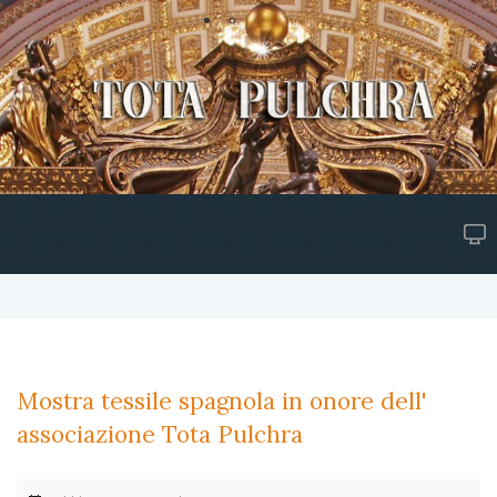
Mostra tessile spagnola in onore dell'
associazione Tota Pulchra