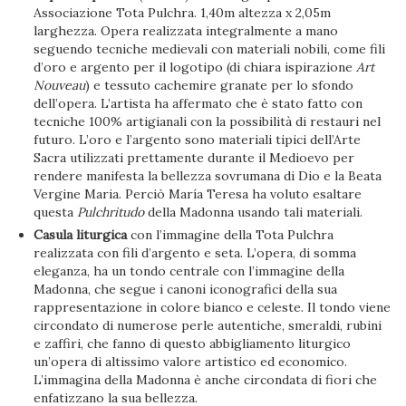
Associazione Tota Pulchra. 1,40m altezza x 2,05m
larghezza. Opera realizzata integralmente a mano
seguendo tecniche medievali con materiali nobili, come fili
d’oro e argento per il logotipo (di chiara ispirazione
Art
Nouveau
) e tessuto cachemire granate per lo sfondo
dell’opera. L’artista ha affermato che è stato fatto con
tecniche 100% artigianali con la possibilità di restauri nel
futuro. L’oro e l’argento sono materiali tipici dell’Arte
Sacra utilizzati prettamente durante il Medioevo per
rendere manifesta la bellezza sovrumana di Dio e la Beata
Vergine Maria. Perciò María Teresa ha voluto esaltare
questa
Pulchritudo
della Madonna usando tali materiali.
Casula liturgica
con l’immagine della Tota Pulchra
realizzata con fili d’argento e seta. L’opera, di somma
eleganza, ha un tondo centrale con l’immagine della
Madonna, che segue i canoni iconografici della sua
rappresentazione in colore bianco e celeste. Il tondo viene
circondato di numerose perle autentiche, smeraldi, rubini
e zaffiri, che fanno di questo abbigliamento liturgico
un’opera di altissimo valore artistico ed economico.
L’immagina della Madonna è anche circondata di fiori che
enfatizzano la sua bellezza.