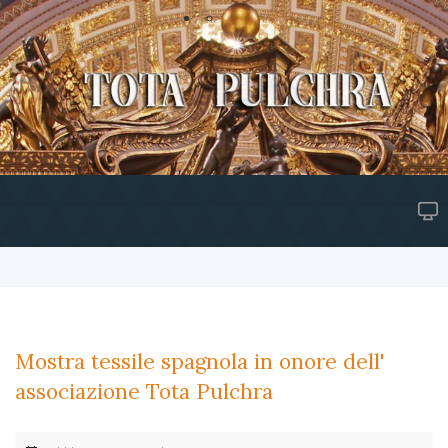
Mostra tessile spagnola in onore dell'
associazione Tota Pulchra