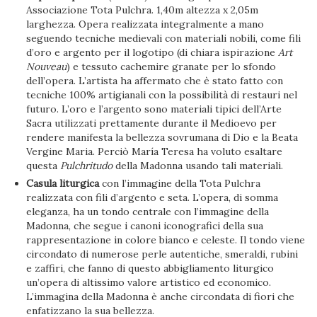
Associazione Tota Pulchra. 1,40m altezza x 2,05m
larghezza. Opera realizzata integralmente a mano
seguendo tecniche medievali con materiali nobili, come fili
d’oro e argento per il logotipo (di chiara ispirazione
Art
Nouveau
) e tessuto cachemire granate per lo sfondo
dell’opera. L’artista ha affermato che è stato fatto con
tecniche 100% artigianali con la possibilità di restauri nel
futuro. L’oro e l’argento sono materiali tipici dell’Arte
Sacra utilizzati prettamente durante il Medioevo per
rendere manifesta la bellezza sovrumana di Dio e la Beata
Vergine Maria. Perciò María Teresa ha voluto esaltare
questa
Pulchritudo
della Madonna usando tali materiali.
Casula liturgica
con l’immagine della Tota Pulchra
realizzata con fili d’argento e seta. L’opera, di somma
eleganza, ha un tondo centrale con l’immagine della
Madonna, che segue i canoni iconografici della sua
rappresentazione in colore bianco e celeste. Il tondo viene
circondato di numerose perle autentiche, smeraldi, rubini
e zaffiri, che fanno di questo abbigliamento liturgico
un’opera di altissimo valore artistico ed economico.
L’immagina della Madonna è anche circondata di fiori che
enfatizzano la sua bellezza.