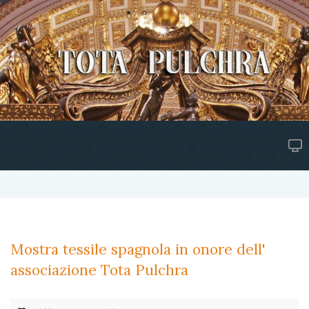
Mostra tessile spagnola in onore dell'
associazione Tota Pulchra