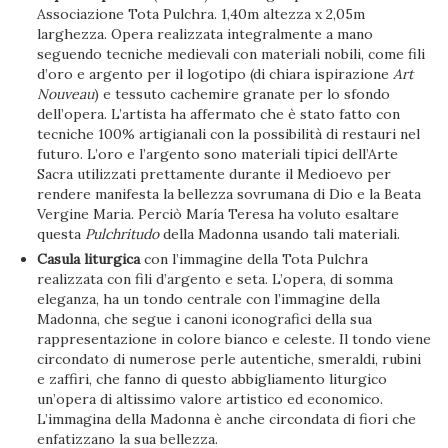
Associazione Tota Pulchra. 1,40m altezza x 2,05m
larghezza. Opera realizzata integralmente a mano
seguendo tecniche medievali con materiali nobili, come fili
d’oro e argento per il logotipo (di chiara ispirazione
Art
Nouveau
) e tessuto cachemire granate per lo sfondo
dell’opera. L’artista ha affermato che è stato fatto con
tecniche 100% artigianali con la possibilità di restauri nel
futuro. L’oro e l’argento sono materiali tipici dell’Arte
Sacra utilizzati prettamente durante il Medioevo per
rendere manifesta la bellezza sovrumana di Dio e la Beata
Vergine Maria. Perciò María Teresa ha voluto esaltare
questa
Pulchritudo
della Madonna usando tali materiali.
Casula liturgica
con l’immagine della Tota Pulchra
realizzata con fili d’argento e seta. L’opera, di somma
eleganza, ha un tondo centrale con l’immagine della
Madonna, che segue i canoni iconografici della sua
rappresentazione in colore bianco e celeste. Il tondo viene
circondato di numerose perle autentiche, smeraldi, rubini
e zaffiri, che fanno di questo abbigliamento liturgico
un’opera di altissimo valore artistico ed economico.
L’immagina della Madonna è anche circondata di fiori che
enfatizzano la sua bellezza.