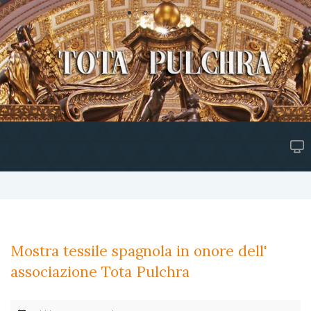
Mostra tessile spagnola in onore dell'
associazione Tota Pulchra