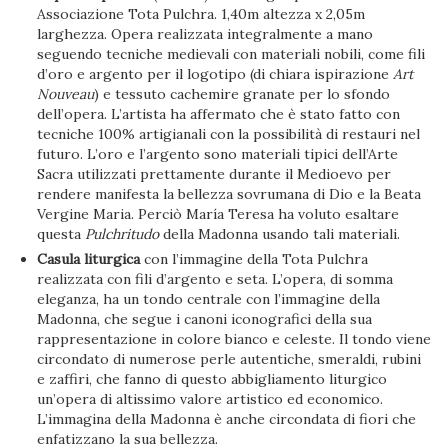
Associazione Tota Pulchra. 1,40m altezza x 2,05m
larghezza. Opera realizzata integralmente a mano
seguendo tecniche medievali con materiali nobili, come fili
d’oro e argento per il logotipo (di chiara ispirazione
Art
Nouveau
) e tessuto cachemire granate per lo sfondo
dell’opera. L’artista ha affermato che è stato fatto con
tecniche 100% artigianali con la possibilità di restauri nel
futuro. L’oro e l’argento sono materiali tipici dell’Arte
Sacra utilizzati prettamente durante il Medioevo per
rendere manifesta la bellezza sovrumana di Dio e la Beata
Vergine Maria. Perciò María Teresa ha voluto esaltare
questa
Pulchritudo
della Madonna usando tali materiali.
Casula liturgica
con l’immagine della Tota Pulchra
realizzata con fili d’argento e seta. L’opera, di somma
eleganza, ha un tondo centrale con l’immagine della
Madonna, che segue i canoni iconografici della sua
rappresentazione in colore bianco e celeste. Il tondo viene
circondato di numerose perle autentiche, smeraldi, rubini
e zaffiri, che fanno di questo abbigliamento liturgico
un’opera di altissimo valore artistico ed economico.
L’immagina della Madonna è anche circondata di fiori che
enfatizzano la sua bellezza.