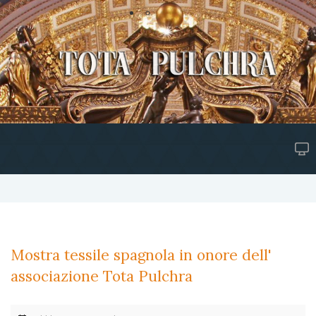
Mostra tessile spagnola in onore dell'
associazione Tota Pulchra