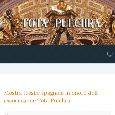
Mostra tessile spagnola in onore dell'
associazione Tota Pulchra