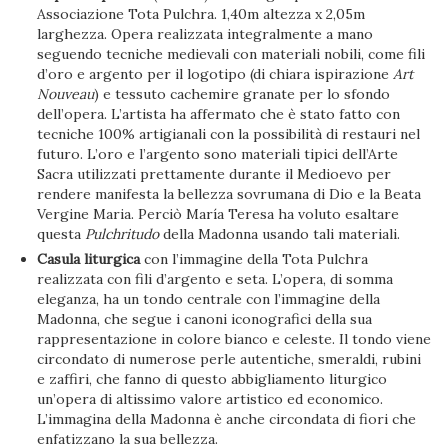
Associazione Tota Pulchra. 1,40m altezza x 2,05m
larghezza. Opera realizzata integralmente a mano
seguendo tecniche medievali con materiali nobili, come fili
d’oro e argento per il logotipo (di chiara ispirazione
Art
Nouveau
) e tessuto cachemire granate per lo sfondo
dell’opera. L’artista ha affermato che è stato fatto con
tecniche 100% artigianali con la possibilità di restauri nel
futuro. L’oro e l’argento sono materiali tipici dell’Arte
Sacra utilizzati prettamente durante il Medioevo per
rendere manifesta la bellezza sovrumana di Dio e la Beata
Vergine Maria. Perciò María Teresa ha voluto esaltare
questa
Pulchritudo
della Madonna usando tali materiali.
Casula liturgica
con l’immagine della Tota Pulchra
realizzata con fili d’argento e seta. L’opera, di somma
eleganza, ha un tondo centrale con l’immagine della
Madonna, che segue i canoni iconografici della sua
rappresentazione in colore bianco e celeste. Il tondo viene
circondato di numerose perle autentiche, smeraldi, rubini
e zaffiri, che fanno di questo abbigliamento liturgico
un’opera di altissimo valore artistico ed economico.
L’immagina della Madonna è anche circondata di fiori che
enfatizzano la sua bellezza.