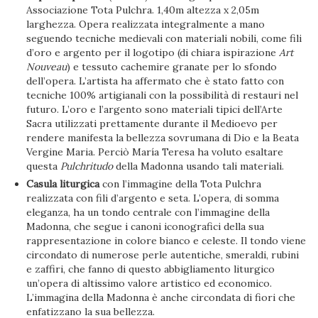
Associazione Tota Pulchra. 1,40m altezza x 2,05m
larghezza. Opera realizzata integralmente a mano
seguendo tecniche medievali con materiali nobili, come fili
d’oro e argento per il logotipo (di chiara ispirazione
Art
Nouveau
) e tessuto cachemire granate per lo sfondo
dell’opera. L’artista ha affermato che è stato fatto con
tecniche 100% artigianali con la possibilità di restauri nel
futuro. L’oro e l’argento sono materiali tipici dell’Arte
Sacra utilizzati prettamente durante il Medioevo per
rendere manifesta la bellezza sovrumana di Dio e la Beata
Vergine Maria. Perciò María Teresa ha voluto esaltare
questa
Pulchritudo
della Madonna usando tali materiali.
Casula liturgica
con l’immagine della Tota Pulchra
realizzata con fili d’argento e seta. L’opera, di somma
eleganza, ha un tondo centrale con l’immagine della
Madonna, che segue i canoni iconografici della sua
rappresentazione in colore bianco e celeste. Il tondo viene
circondato di numerose perle autentiche, smeraldi, rubini
e zaffiri, che fanno di questo abbigliamento liturgico
un’opera di altissimo valore artistico ed economico.
L’immagina della Madonna è anche circondata di fiori che
enfatizzano la sua bellezza.