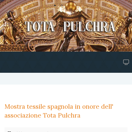
Mostra tessile spagnola in onore dell'
associazione Tota Pulchra