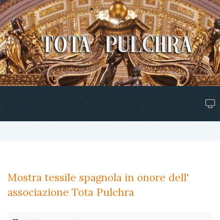
Mostra tessile spagnola in onore dell'
associazione Tota Pulchra