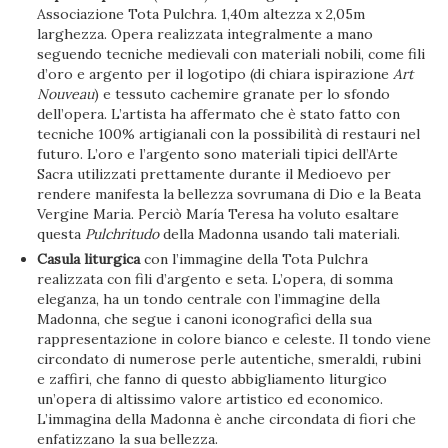
Associazione Tota Pulchra. 1,40m altezza x 2,05m
larghezza. Opera realizzata integralmente a mano
seguendo tecniche medievali con materiali nobili, come fili
d’oro e argento per il logotipo (di chiara ispirazione
Art
Nouveau
) e tessuto cachemire granate per lo sfondo
dell’opera. L’artista ha affermato che è stato fatto con
tecniche 100% artigianali con la possibilità di restauri nel
futuro. L’oro e l’argento sono materiali tipici dell’Arte
Sacra utilizzati prettamente durante il Medioevo per
rendere manifesta la bellezza sovrumana di Dio e la Beata
Vergine Maria. Perciò María Teresa ha voluto esaltare
questa
Pulchritudo
della Madonna usando tali materiali.
Casula liturgica
con l’immagine della Tota Pulchra
realizzata con fili d’argento e seta. L’opera, di somma
eleganza, ha un tondo centrale con l’immagine della
Madonna, che segue i canoni iconografici della sua
rappresentazione in colore bianco e celeste. Il tondo viene
circondato di numerose perle autentiche, smeraldi, rubini
e zaffiri, che fanno di questo abbigliamento liturgico
un’opera di altissimo valore artistico ed economico.
L’immagina della Madonna è anche circondata di fiori che
enfatizzano la sua bellezza.