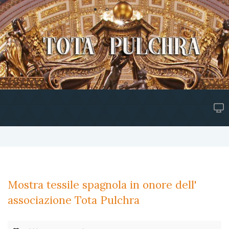
Mostra tessile spagnola in onore dell'
associazione Tota Pulchra