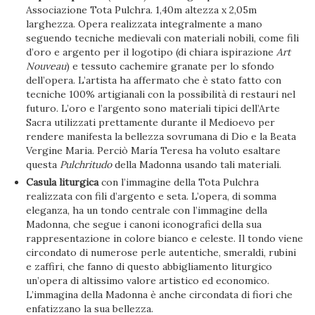
Associazione Tota Pulchra. 1,40m altezza x 2,05m
larghezza. Opera realizzata integralmente a mano
seguendo tecniche medievali con materiali nobili, come fili
d’oro e argento per il logotipo (di chiara ispirazione
Art
Nouveau
) e tessuto cachemire granate per lo sfondo
dell’opera. L’artista ha affermato che è stato fatto con
tecniche 100% artigianali con la possibilità di restauri nel
futuro. L’oro e l’argento sono materiali tipici dell’Arte
Sacra utilizzati prettamente durante il Medioevo per
rendere manifesta la bellezza sovrumana di Dio e la Beata
Vergine Maria. Perciò María Teresa ha voluto esaltare
questa
Pulchritudo
della Madonna usando tali materiali.
Casula liturgica
con l’immagine della Tota Pulchra
realizzata con fili d’argento e seta. L’opera, di somma
eleganza, ha un tondo centrale con l’immagine della
Madonna, che segue i canoni iconografici della sua
rappresentazione in colore bianco e celeste. Il tondo viene
circondato di numerose perle autentiche, smeraldi, rubini
e zaffiri, che fanno di questo abbigliamento liturgico
un’opera di altissimo valore artistico ed economico.
L’immagina della Madonna è anche circondata di fiori che
enfatizzano la sua bellezza.