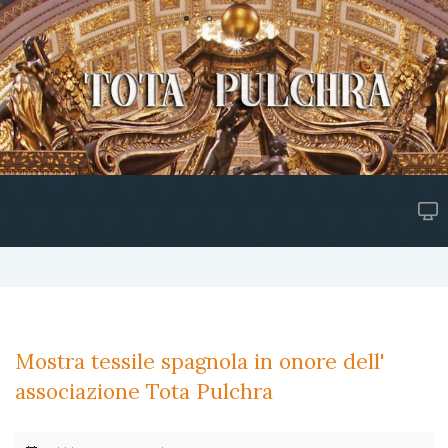
Mostra tessile spagnola in onore dell'
associazione Tota Pulchra