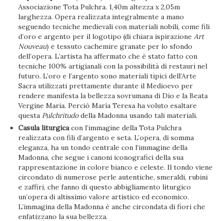
Associazione Tota Pulchra. 1,40m altezza x 2,05m
larghezza. Opera realizzata integralmente a mano
seguendo tecniche medievali con materiali nobili, come fili
d’oro e argento per il logotipo (di chiara ispirazione
Art
Nouveau
) e tessuto cachemire granate per lo sfondo
dell’opera. L’artista ha affermato che è stato fatto con
tecniche 100% artigianali con la possibilità di restauri nel
futuro. L’oro e l’argento sono materiali tipici dell’Arte
Sacra utilizzati prettamente durante il Medioevo per
rendere manifesta la bellezza sovrumana di Dio e la Beata
Vergine Maria. Perciò María Teresa ha voluto esaltare
questa
Pulchritudo
della Madonna usando tali materiali.
Casula liturgica
con l’immagine della Tota Pulchra
realizzata con fili d’argento e seta. L’opera, di somma
eleganza, ha un tondo centrale con l’immagine della
Madonna, che segue i canoni iconografici della sua
rappresentazione in colore bianco e celeste. Il tondo viene
circondato di numerose perle autentiche, smeraldi, rubini
e zaffiri, che fanno di questo abbigliamento liturgico
un’opera di altissimo valore artistico ed economico.
L’immagina della Madonna è anche circondata di fiori che
enfatizzano la sua bellezza.