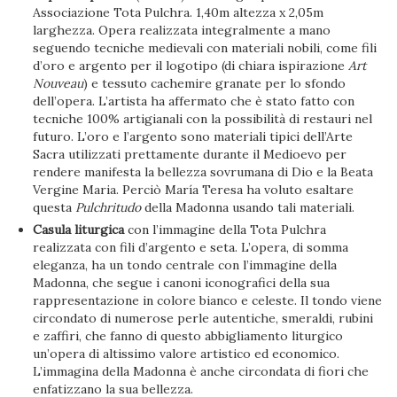
Associazione Tota Pulchra. 1,40m altezza x 2,05m
larghezza. Opera realizzata integralmente a mano
seguendo tecniche medievali con materiali nobili, come fili
d’oro e argento per il logotipo (di chiara ispirazione
Art
Nouveau
) e tessuto cachemire granate per lo sfondo
dell’opera. L’artista ha affermato che è stato fatto con
tecniche 100% artigianali con la possibilità di restauri nel
futuro. L’oro e l’argento sono materiali tipici dell’Arte
Sacra utilizzati prettamente durante il Medioevo per
rendere manifesta la bellezza sovrumana di Dio e la Beata
Vergine Maria. Perciò María Teresa ha voluto esaltare
questa
Pulchritudo
della Madonna usando tali materiali.
Casula liturgica
con l’immagine della Tota Pulchra
realizzata con fili d’argento e seta. L’opera, di somma
eleganza, ha un tondo centrale con l’immagine della
Madonna, che segue i canoni iconografici della sua
rappresentazione in colore bianco e celeste. Il tondo viene
circondato di numerose perle autentiche, smeraldi, rubini
e zaffiri, che fanno di questo abbigliamento liturgico
un’opera di altissimo valore artistico ed economico.
L’immagina della Madonna è anche circondata di fiori che
enfatizzano la sua bellezza.