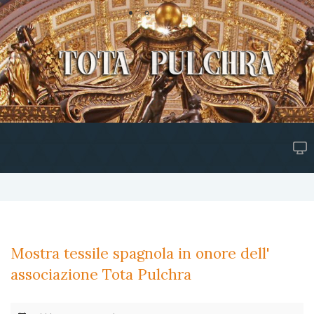
Mostra tessile spagnola in onore dell'
associazione Tota Pulchra