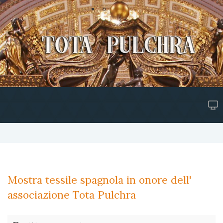
Mostra tessile spagnola in onore dell'
associazione Tota Pulchra