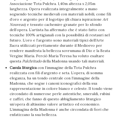
Associazione Tota Pulchra. 1,40m altezza x 2,05m
larghezza. Opera realizzata integralmente a mano
seguendo tecniche medievali con materiali nobili, come fili
d’oro e argento per il logotipo (di chiara ispirazione
Art
Nouveau
) e tessuto cachemire granate per lo sfondo
dell’opera. L’artista ha affermato che è stato fatto con
tecniche 100% artigianali con la possibilità di restauri nel
futuro. L’oro e l’argento sono materiali tipici dell’Arte
Sacra utilizzati prettamente durante il Medioevo per
rendere manifesta la bellezza sovrumana di Dio e la Beata
Vergine Maria. Perciò María Teresa ha voluto esaltare
questa
Pulchritudo
della Madonna usando tali materiali.
Casula liturgica
con l’immagine della Tota Pulchra
realizzata con fili d’argento e seta. L’opera, di somma
eleganza, ha un tondo centrale con l’immagine della
Madonna, che segue i canoni iconografici della sua
rappresentazione in colore bianco e celeste. Il tondo viene
circondato di numerose perle autentiche, smeraldi, rubini
e zaffiri, che fanno di questo abbigliamento liturgico
un’opera di altissimo valore artistico ed economico.
L’immagina della Madonna è anche circondata di fiori che
enfatizzano la sua bellezza.