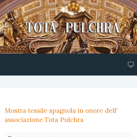
Mostra tessile spagnola in onore dell'
associazione Tota Pulchra