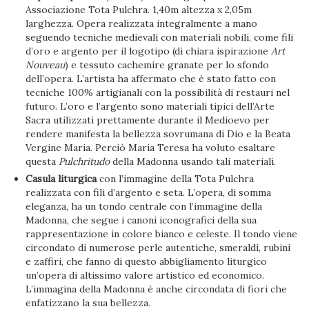
Associazione Tota Pulchra. 1,40m altezza x 2,05m
larghezza. Opera realizzata integralmente a mano
seguendo tecniche medievali con materiali nobili, come fili
d’oro e argento per il logotipo (di chiara ispirazione
Art
Nouveau
) e tessuto cachemire granate per lo sfondo
dell’opera. L’artista ha affermato che è stato fatto con
tecniche 100% artigianali con la possibilità di restauri nel
futuro. L’oro e l’argento sono materiali tipici dell’Arte
Sacra utilizzati prettamente durante il Medioevo per
rendere manifesta la bellezza sovrumana di Dio e la Beata
Vergine Maria. Perciò María Teresa ha voluto esaltare
questa
Pulchritudo
della Madonna usando tali materiali.
Casula liturgica
con l’immagine della Tota Pulchra
realizzata con fili d’argento e seta. L’opera, di somma
eleganza, ha un tondo centrale con l’immagine della
Madonna, che segue i canoni iconografici della sua
rappresentazione in colore bianco e celeste. Il tondo viene
circondato di numerose perle autentiche, smeraldi, rubini
e zaffiri, che fanno di questo abbigliamento liturgico
un’opera di altissimo valore artistico ed economico.
L’immagina della Madonna è anche circondata di fiori che
enfatizzano la sua bellezza.