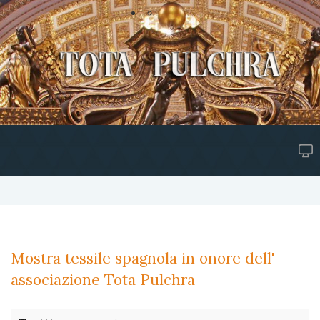
Mostra tessile spagnola in onore dell'
associazione Tota Pulchra