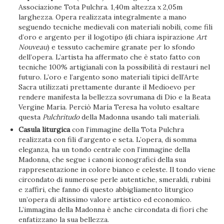
Associazione Tota Pulchra. 1,40m altezza x 2,05m
larghezza. Opera realizzata integralmente a mano
seguendo tecniche medievali con materiali nobili, come fili
d’oro e argento per il logotipo (di chiara ispirazione
Art
Nouveau
) e tessuto cachemire granate per lo sfondo
dell’opera. L’artista ha affermato che è stato fatto con
tecniche 100% artigianali con la possibilità di restauri nel
futuro. L’oro e l’argento sono materiali tipici dell’Arte
Sacra utilizzati prettamente durante il Medioevo per
rendere manifesta la bellezza sovrumana di Dio e la Beata
Vergine Maria. Perciò María Teresa ha voluto esaltare
questa
Pulchritudo
della Madonna usando tali materiali.
Casula liturgica
con l’immagine della Tota Pulchra
realizzata con fili d’argento e seta. L’opera, di somma
eleganza, ha un tondo centrale con l’immagine della
Madonna, che segue i canoni iconografici della sua
rappresentazione in colore bianco e celeste. Il tondo viene
circondato di numerose perle autentiche, smeraldi, rubini
e zaffiri, che fanno di questo abbigliamento liturgico
un’opera di altissimo valore artistico ed economico.
L’immagina della Madonna è anche circondata di fiori che
enfatizzano la sua bellezza.