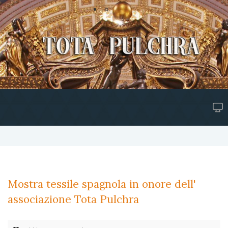
Mostra tessile spagnola in onore dell'
associazione Tota Pulchra