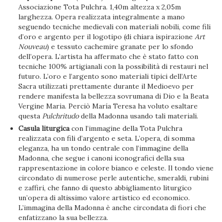
Associazione Tota Pulchra. 1,40m altezza x 2,05m
larghezza. Opera realizzata integralmente a mano
seguendo tecniche medievali con materiali nobili, come fili
d’oro e argento per il logotipo (di chiara ispirazione
Art
Nouveau
) e tessuto cachemire granate per lo sfondo
dell’opera. L’artista ha affermato che è stato fatto con
tecniche 100% artigianali con la possibilità di restauri nel
futuro. L’oro e l’argento sono materiali tipici dell’Arte
Sacra utilizzati prettamente durante il Medioevo per
rendere manifesta la bellezza sovrumana di Dio e la Beata
Vergine Maria. Perciò María Teresa ha voluto esaltare
questa
Pulchritudo
della Madonna usando tali materiali.
Casula liturgica
con l’immagine della Tota Pulchra
realizzata con fili d’argento e seta. L’opera, di somma
eleganza, ha un tondo centrale con l’immagine della
Madonna, che segue i canoni iconografici della sua
rappresentazione in colore bianco e celeste. Il tondo viene
circondato di numerose perle autentiche, smeraldi, rubini
e zaffiri, che fanno di questo abbigliamento liturgico
un’opera di altissimo valore artistico ed economico.
L’immagina della Madonna è anche circondata di fiori che
enfatizzano la sua bellezza.