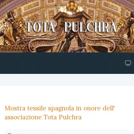
Mostra tessile spagnola in onore dell'
associazione Tota Pulchra