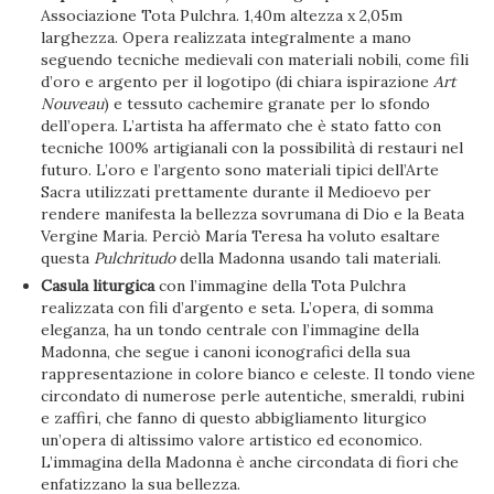
Associazione Tota Pulchra. 1,40m altezza x 2,05m
larghezza. Opera realizzata integralmente a mano
seguendo tecniche medievali con materiali nobili, come fili
d’oro e argento per il logotipo (di chiara ispirazione
Art
Nouveau
) e tessuto cachemire granate per lo sfondo
dell’opera. L’artista ha affermato che è stato fatto con
tecniche 100% artigianali con la possibilità di restauri nel
futuro. L’oro e l’argento sono materiali tipici dell’Arte
Sacra utilizzati prettamente durante il Medioevo per
rendere manifesta la bellezza sovrumana di Dio e la Beata
Vergine Maria. Perciò María Teresa ha voluto esaltare
questa
Pulchritudo
della Madonna usando tali materiali.
Casula liturgica
con l’immagine della Tota Pulchra
realizzata con fili d’argento e seta. L’opera, di somma
eleganza, ha un tondo centrale con l’immagine della
Madonna, che segue i canoni iconografici della sua
rappresentazione in colore bianco e celeste. Il tondo viene
circondato di numerose perle autentiche, smeraldi, rubini
e zaffiri, che fanno di questo abbigliamento liturgico
un’opera di altissimo valore artistico ed economico.
L’immagina della Madonna è anche circondata di fiori che
enfatizzano la sua bellezza.