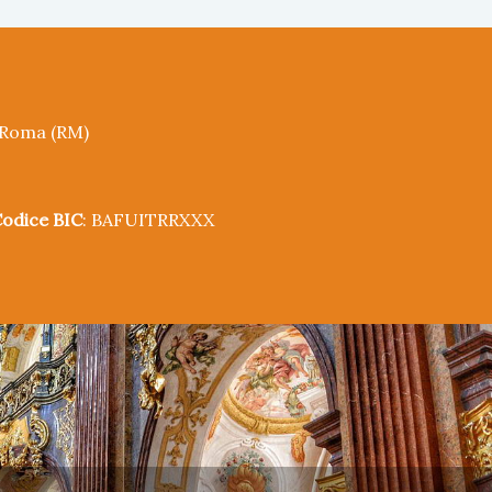
5 Roma (RM)
odice BIC
: BAFUITRRXXX