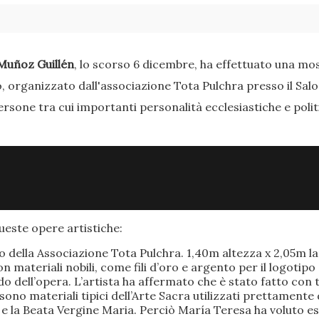
Muñoz Guillén
, lo scorso 6 dicembre, ha effettuato una most
o, organizzato dall'associazione Tota Pulchra presso il Sal
ersone tra cui importanti personalità ecclesiastiche e poli
este opere artistiche:
po della Associazione Tota Pulchra. 1,40m altezza x 2,05m 
materiali nobili, come fili d’oro e argento per il logotipo 
 dell’opera. L’artista ha affermato che è stato fatto con t
o sono materiali tipici dell’Arte Sacra utilizzati prettamen
 e la Beata Vergine Maria. Perciò María Teresa ha voluto e