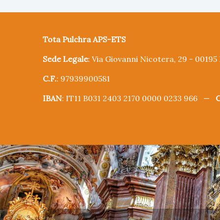
Tota Pulchra APS-ETS
Sede Legale
: Via Giovanni Nicotera, 29 - 0019
C.F.
: 97939900581
IBAN
: IT11 B031 2403 2170 0000 0233 966 —
C