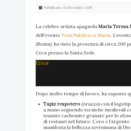
Pubblicato: 13 Dicembre 2018
La celebre artista spagnola
María Teresa 
dell'evento
Tota Pulchra es Maria
. L’event
(Roma), ha visto la presenza di circa 200 p
Ceca presso la Santa Sede.
Error
Dopo molto tempo di lavoro, ha esposto qu
Tapiz respotero
(Arazzo) con il logoti
a mano seguendo tecniche medievali con 
tessuto cachemire granate per lo sfondo
di restauri nel futuro. L’oro e l’argent
manifesta la bellezza sovrumana di Dio