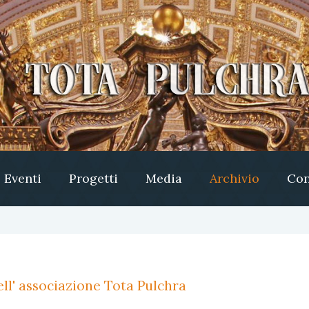
Eventi
Progetti
Media
Archivio
Con
ll' associazione Tota Pulchra