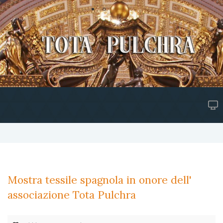
Mostra tessile spagnola in onore dell'
associazione Tota Pulchra