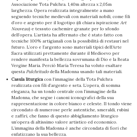
Associazione Tota Pulchra. 1,40m altezza x 2,05m
larghezza. Opera realizzata integralmente a mano
seguendo tecniche medievali con materiali nobili, come fili
d’oro e argento per il logotipo (di chiara ispirazione
Art
Nouveau
) e tessuto cachemire granate per lo sfondo
dell’opera. L’artista ha affermato che è stato fatto con
tecniche 100% artigianali con la possibilità di restauri nel
futuro. L’oro e l’argento sono materiali tipici dell’Arte
Sacra utilizzati prettamente durante il Medioevo per
rendere manifesta la bellezza sovrumana di Dio e la Beata
Vergine Maria. Perciò María Teresa ha voluto esaltare
questa
Pulchritudo
della Madonna usando tali materiali.
Casula liturgica
con l’immagine della Tota Pulchra
realizzata con fili d’argento e seta. L’opera, di somma
eleganza, ha un tondo centrale con l’immagine della
Madonna, che segue i canoni iconografici della sua
rappresentazione in colore bianco e celeste. Il tondo viene
circondato di numerose perle autentiche, smeraldi, rubini
e zaffiri, che fanno di questo abbigliamento liturgico
un’opera di altissimo valore artistico ed economico.
L’immagina della Madonna è anche circondata di fiori che
enfatizzano la sua bellezza.