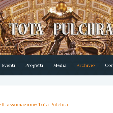
Eventi
Progetti
Media
Archivio
Con
ll' associazione Tota Pulchra