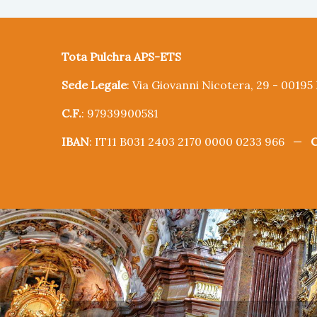
Tota Pulchra APS-ETS
Sede Legale
: Via Giovanni Nicotera, 29 - 0019
C.F.
: 97939900581
IBAN
: IT11 B031 2403 2170 0000 0233 966 —
C