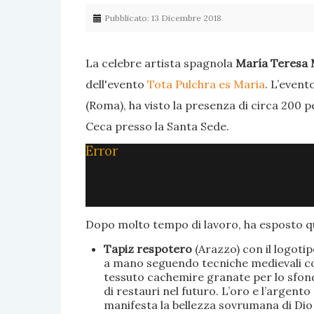
Pubblicato: 13 Dicembre 2018
La celebre artista spagnola
María Teresa 
dell'evento
Tota Pulchra es Maria
. L’event
(Roma), ha visto la presenza di circa 200 p
Ceca presso la Santa Sede.
Error
Dopo molto tempo di lavoro, ha esposto qu
Tapiz respotero
(Arazzo) con il logoti
a mano seguendo tecniche medievali con 
tessuto cachemire granate per lo sfondo
di restauri nel futuro. L’oro e l’argent
manifesta la bellezza sovrumana di Dio