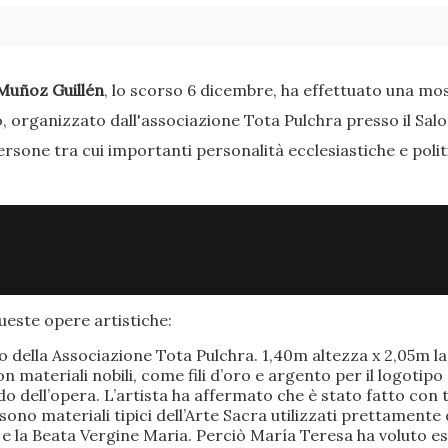
Muñoz Guillén
, lo scorso 6 dicembre, ha effettuato una most
o, organizzato dall'associazione Tota Pulchra presso il Sal
ersone tra cui importanti personalità ecclesiastiche e poli
este opere artistiche:
po della Associazione Tota Pulchra. 1,40m altezza x 2,05m 
materiali nobili, come fili d’oro e argento per il logotipo 
 dell’opera. L’artista ha affermato che è stato fatto con t
o sono materiali tipici dell’Arte Sacra utilizzati prettamen
 e la Beata Vergine Maria. Perciò María Teresa ha voluto e