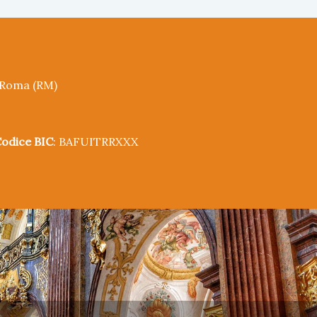
5 Roma (RM)
odice BIC
: BAFUITRRXXX