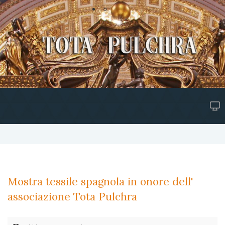
Mostra tessile spagnola in onore dell'
associazione Tota Pulchra