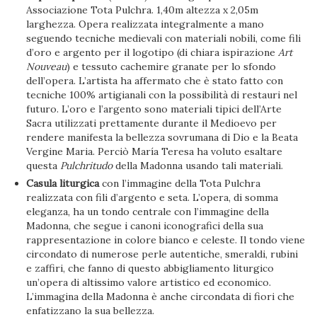
Associazione Tota Pulchra. 1,40m altezza x 2,05m
larghezza. Opera realizzata integralmente a mano
seguendo tecniche medievali con materiali nobili, come fili
d’oro e argento per il logotipo (di chiara ispirazione
Art
Nouveau
) e tessuto cachemire granate per lo sfondo
dell’opera. L’artista ha affermato che è stato fatto con
tecniche 100% artigianali con la possibilità di restauri nel
futuro. L’oro e l’argento sono materiali tipici dell’Arte
Sacra utilizzati prettamente durante il Medioevo per
rendere manifesta la bellezza sovrumana di Dio e la Beata
Vergine Maria. Perciò María Teresa ha voluto esaltare
questa
Pulchritudo
della Madonna usando tali materiali.
Casula liturgica
con l’immagine della Tota Pulchra
realizzata con fili d’argento e seta. L’opera, di somma
eleganza, ha un tondo centrale con l’immagine della
Madonna, che segue i canoni iconografici della sua
rappresentazione in colore bianco e celeste. Il tondo viene
circondato di numerose perle autentiche, smeraldi, rubini
e zaffiri, che fanno di questo abbigliamento liturgico
un’opera di altissimo valore artistico ed economico.
L’immagina della Madonna è anche circondata di fiori che
enfatizzano la sua bellezza.