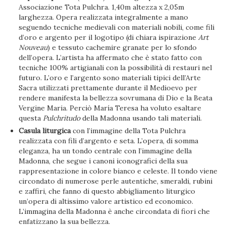
Associazione Tota Pulchra. 1,40m altezza x 2,05m
larghezza. Opera realizzata integralmente a mano
seguendo tecniche medievali con materiali nobili, come fili
d’oro e argento per il logotipo (di chiara ispirazione
Art
Nouveau
) e tessuto cachemire granate per lo sfondo
dell’opera. L’artista ha affermato che è stato fatto con
tecniche 100% artigianali con la possibilità di restauri nel
futuro. L’oro e l’argento sono materiali tipici dell’Arte
Sacra utilizzati prettamente durante il Medioevo per
rendere manifesta la bellezza sovrumana di Dio e la Beata
Vergine Maria. Perciò María Teresa ha voluto esaltare
questa
Pulchritudo
della Madonna usando tali materiali.
Casula liturgica
con l’immagine della Tota Pulchra
realizzata con fili d’argento e seta. L’opera, di somma
eleganza, ha un tondo centrale con l’immagine della
Madonna, che segue i canoni iconografici della sua
rappresentazione in colore bianco e celeste. Il tondo viene
circondato di numerose perle autentiche, smeraldi, rubini
e zaffiri, che fanno di questo abbigliamento liturgico
un’opera di altissimo valore artistico ed economico.
L’immagina della Madonna è anche circondata di fiori che
enfatizzano la sua bellezza.