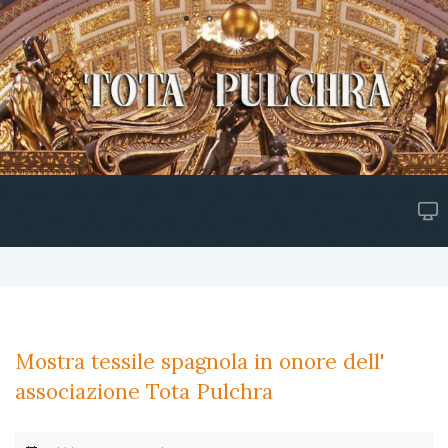
Mostra tessile spagnola in onore dell'
associazione Tota Pulchra