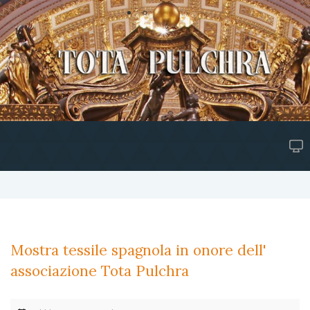
Mostra tessile spagnola in onore dell'
associazione Tota Pulchra