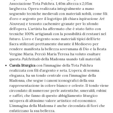
Associazione Tota Pulchra. 1,40m altezza x 2,05m
larghezza. Opera realizzata integralmente a mano
seguendo tecniche medievali con materiali nobili, come fili
d’oro e argento per il logotipo (di chiara ispirazione
Art
Nouveau
) e tessuto cachemire granate per lo sfondo
dell’opera. L’artista ha affermato che è stato fatto con
tecniche 100% artigianali con la possibilità di restauri nel
futuro. L’oro e l’argento sono materiali tipici dell’Arte
Sacra utilizzati prettamente durante il Medioevo per
rendere manifesta la bellezza sovrumana di Dio e la Beata
Vergine Maria. Perciò María Teresa ha voluto esaltare
questa
Pulchritudo
della Madonna usando tali materiali.
Casula liturgica
con l’immagine della Tota Pulchra
realizzata con fili d’argento e seta. L’opera, di somma
eleganza, ha un tondo centrale con l’immagine della
Madonna, che segue i canoni iconografici della sua
rappresentazione in colore bianco e celeste. Il tondo viene
circondato di numerose perle autentiche, smeraldi, rubini
e zaffiri, che fanno di questo abbigliamento liturgico
un’opera di altissimo valore artistico ed economico.
L’immagina della Madonna è anche circondata di fiori che
enfatizzano la sua bellezza.