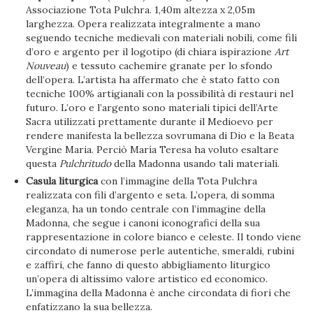
Associazione Tota Pulchra. 1,40m altezza x 2,05m
larghezza. Opera realizzata integralmente a mano
seguendo tecniche medievali con materiali nobili, come fili
d’oro e argento per il logotipo (di chiara ispirazione
Art
Nouveau
) e tessuto cachemire granate per lo sfondo
dell’opera. L’artista ha affermato che è stato fatto con
tecniche 100% artigianali con la possibilità di restauri nel
futuro. L’oro e l’argento sono materiali tipici dell’Arte
Sacra utilizzati prettamente durante il Medioevo per
rendere manifesta la bellezza sovrumana di Dio e la Beata
Vergine Maria. Perciò María Teresa ha voluto esaltare
questa
Pulchritudo
della Madonna usando tali materiali.
Casula liturgica
con l’immagine della Tota Pulchra
realizzata con fili d’argento e seta. L’opera, di somma
eleganza, ha un tondo centrale con l’immagine della
Madonna, che segue i canoni iconografici della sua
rappresentazione in colore bianco e celeste. Il tondo viene
circondato di numerose perle autentiche, smeraldi, rubini
e zaffiri, che fanno di questo abbigliamento liturgico
un’opera di altissimo valore artistico ed economico.
L’immagina della Madonna è anche circondata di fiori che
enfatizzano la sua bellezza.