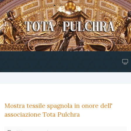
Mostra tessile spagnola in onore dell'
associazione Tota Pulchra