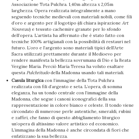
Associazione Tota Pulchra. 1,40m altezza x 2,05m
larghezza. Opera realizzata integralmente a mano
seguendo tecniche medievali con materiali nobili, come fili
d’oro e argento per il logotipo (di chiara ispirazione
Art
Nouveau
) e tessuto cachemire granate per lo sfondo
dell’opera. L’artista ha affermato che è stato fatto con
tecniche 100% artigianali con la possibilità di restauri nel
futuro. L’oro e l’argento sono materiali tipici dell’Arte
Sacra utilizzati prettamente durante il Medioevo per
rendere manifesta la bellezza sovrumana di Dio e la Beata
Vergine Maria. Perciò María Teresa ha voluto esaltare
questa
Pulchritudo
della Madonna usando tali materiali.
Casula liturgica
con l’immagine della Tota Pulchra
realizzata con fili d’argento e seta. L’opera, di somma
eleganza, ha un tondo centrale con l’immagine della
Madonna, che segue i canoni iconografici della sua
rappresentazione in colore bianco e celeste. Il tondo viene
circondato di numerose perle autentiche, smeraldi, rubini
e zaffiri, che fanno di questo abbigliamento liturgico
un’opera di altissimo valore artistico ed economico.
L’immagina della Madonna è anche circondata di fiori che
enfatizzano la sua bellezza.