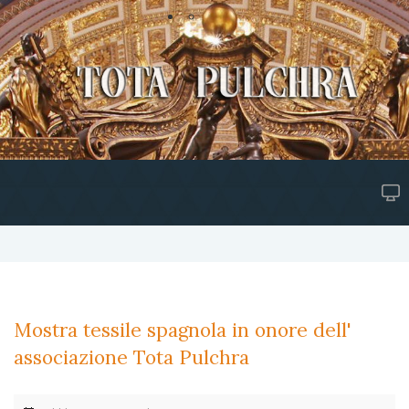
Mostra tessile spagnola in onore dell'
associazione Tota Pulchra