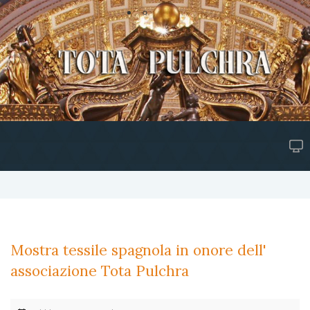
Mostra tessile spagnola in onore dell'
associazione Tota Pulchra