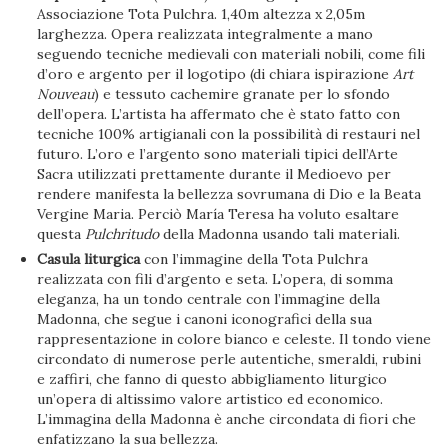
Associazione Tota Pulchra. 1,40m altezza x 2,05m
larghezza. Opera realizzata integralmente a mano
seguendo tecniche medievali con materiali nobili, come fili
d’oro e argento per il logotipo (di chiara ispirazione
Art
Nouveau
) e tessuto cachemire granate per lo sfondo
dell’opera. L’artista ha affermato che è stato fatto con
tecniche 100% artigianali con la possibilità di restauri nel
futuro. L’oro e l’argento sono materiali tipici dell’Arte
Sacra utilizzati prettamente durante il Medioevo per
rendere manifesta la bellezza sovrumana di Dio e la Beata
Vergine Maria. Perciò María Teresa ha voluto esaltare
questa
Pulchritudo
della Madonna usando tali materiali.
Casula liturgica
con l’immagine della Tota Pulchra
realizzata con fili d’argento e seta. L’opera, di somma
eleganza, ha un tondo centrale con l’immagine della
Madonna, che segue i canoni iconografici della sua
rappresentazione in colore bianco e celeste. Il tondo viene
circondato di numerose perle autentiche, smeraldi, rubini
e zaffiri, che fanno di questo abbigliamento liturgico
un’opera di altissimo valore artistico ed economico.
L’immagina della Madonna è anche circondata di fiori che
enfatizzano la sua bellezza.