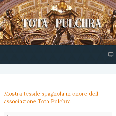
Mostra tessile spagnola in onore dell'
associazione Tota Pulchra