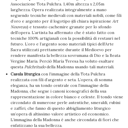
Associazione Tota Pulchra. 1,40m altezza x 2,05m
larghezza. Opera realizzata integralmente a mano
seguendo tecniche medievali con materiali nobili, come fili
d’oro e argento per il logotipo (di chiara ispirazione
Art
Nouveau
) e tessuto cachemire granate per lo sfondo
dell’opera. L’artista ha affermato che è stato fatto con
tecniche 100% artigianali con la possibilità di restauri nel
futuro. L’oro e l’argento sono materiali tipici dell’Arte
Sacra utilizzati prettamente durante il Medioevo per
rendere manifesta la bellezza sovrumana di Dio e la Beata
Vergine Maria. Perciò María Teresa ha voluto esaltare
questa
Pulchritudo
della Madonna usando tali materiali.
Casula liturgica
con l’immagine della Tota Pulchra
realizzata con fili d’argento e seta. L’opera, di somma
eleganza, ha un tondo centrale con l’immagine della
Madonna, che segue i canoni iconografici della sua
rappresentazione in colore bianco e celeste. Il tondo viene
circondato di numerose perle autentiche, smeraldi, rubini
e zaffiri, che fanno di questo abbigliamento liturgico
un’opera di altissimo valore artistico ed economico.
L’immagina della Madonna è anche circondata di fiori che
enfatizzano la sua bellezza.