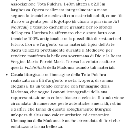
Associazione Tota Pulchra. 1,40m altezza x 2,05m
larghezza. Opera realizzata integralmente a mano
seguendo tecniche medievali con materiali nobili, come fili
d’oro e argento per il logotipo (di chiara ispirazione
Art
Nouveau
) e tessuto cachemire granate per lo sfondo
dell’opera. L’artista ha affermato che è stato fatto con
tecniche 100% artigianali con la possibilità di restauri nel
futuro. L’oro e l’argento sono materiali tipici dell’Arte
Sacra utilizzati prettamente durante il Medioevo per
rendere manifesta la bellezza sovrumana di Dio e la Beata
Vergine Maria. Perciò María Teresa ha voluto esaltare
questa
Pulchritudo
della Madonna usando tali materiali.
Casula liturgica
con l’immagine della Tota Pulchra
realizzata con fili d’argento e seta. L’opera, di somma
eleganza, ha un tondo centrale con l’immagine della
Madonna, che segue i canoni iconografici della sua
rappresentazione in colore bianco e celeste. Il tondo viene
circondato di numerose perle autentiche, smeraldi, rubini
e zaffiri, che fanno di questo abbigliamento liturgico
un’opera di altissimo valore artistico ed economico.
L’immagina della Madonna è anche circondata di fiori che
enfatizzano la sua bellezza.