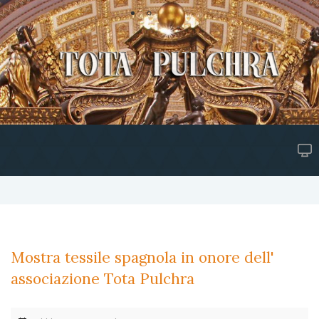
Mostra tessile spagnola in onore dell'
associazione Tota Pulchra