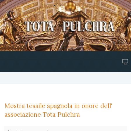
Mostra tessile spagnola in onore dell'
associazione Tota Pulchra