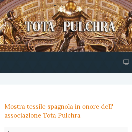
Mostra tessile spagnola in onore dell'
associazione Tota Pulchra