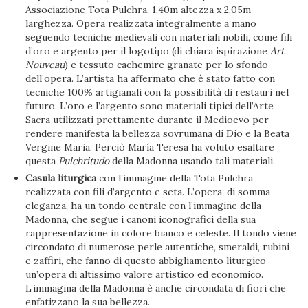
Associazione Tota Pulchra. 1,40m altezza x 2,05m
larghezza. Opera realizzata integralmente a mano
seguendo tecniche medievali con materiali nobili, come fili
d’oro e argento per il logotipo (di chiara ispirazione
Art
Nouveau
) e tessuto cachemire granate per lo sfondo
dell’opera. L’artista ha affermato che è stato fatto con
tecniche 100% artigianali con la possibilità di restauri nel
futuro. L’oro e l’argento sono materiali tipici dell’Arte
Sacra utilizzati prettamente durante il Medioevo per
rendere manifesta la bellezza sovrumana di Dio e la Beata
Vergine Maria. Perciò María Teresa ha voluto esaltare
questa
Pulchritudo
della Madonna usando tali materiali.
Casula liturgica
con l’immagine della Tota Pulchra
realizzata con fili d’argento e seta. L’opera, di somma
eleganza, ha un tondo centrale con l’immagine della
Madonna, che segue i canoni iconografici della sua
rappresentazione in colore bianco e celeste. Il tondo viene
circondato di numerose perle autentiche, smeraldi, rubini
e zaffiri, che fanno di questo abbigliamento liturgico
un’opera di altissimo valore artistico ed economico.
L’immagina della Madonna è anche circondata di fiori che
enfatizzano la sua bellezza.