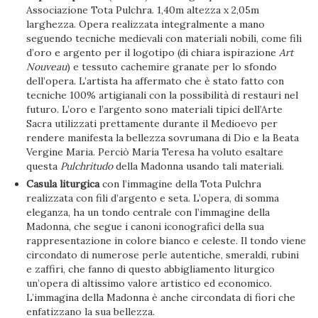
Associazione Tota Pulchra. 1,40m altezza x 2,05m
larghezza. Opera realizzata integralmente a mano
seguendo tecniche medievali con materiali nobili, come fili
d’oro e argento per il logotipo (di chiara ispirazione
Art
Nouveau
) e tessuto cachemire granate per lo sfondo
dell’opera. L’artista ha affermato che è stato fatto con
tecniche 100% artigianali con la possibilità di restauri nel
futuro. L’oro e l’argento sono materiali tipici dell’Arte
Sacra utilizzati prettamente durante il Medioevo per
rendere manifesta la bellezza sovrumana di Dio e la Beata
Vergine Maria. Perciò María Teresa ha voluto esaltare
questa
Pulchritudo
della Madonna usando tali materiali.
Casula liturgica
con l’immagine della Tota Pulchra
realizzata con fili d’argento e seta. L’opera, di somma
eleganza, ha un tondo centrale con l’immagine della
Madonna, che segue i canoni iconografici della sua
rappresentazione in colore bianco e celeste. Il tondo viene
circondato di numerose perle autentiche, smeraldi, rubini
e zaffiri, che fanno di questo abbigliamento liturgico
un’opera di altissimo valore artistico ed economico.
L’immagina della Madonna è anche circondata di fiori che
enfatizzano la sua bellezza.