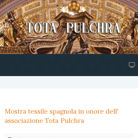
Mostra tessile spagnola in onore dell'
associazione Tota Pulchra