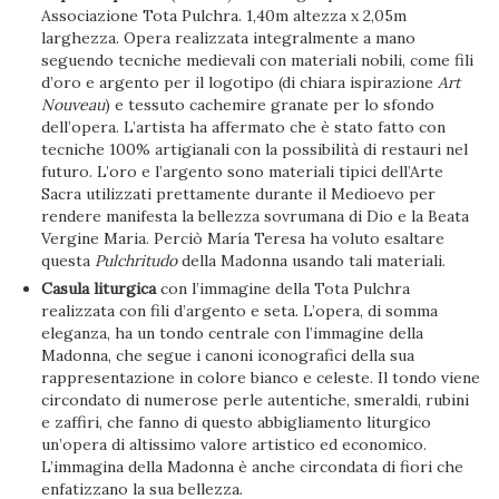
Associazione Tota Pulchra. 1,40m altezza x 2,05m
larghezza. Opera realizzata integralmente a mano
seguendo tecniche medievali con materiali nobili, come fili
d’oro e argento per il logotipo (di chiara ispirazione
Art
Nouveau
) e tessuto cachemire granate per lo sfondo
dell’opera. L’artista ha affermato che è stato fatto con
tecniche 100% artigianali con la possibilità di restauri nel
futuro. L’oro e l’argento sono materiali tipici dell’Arte
Sacra utilizzati prettamente durante il Medioevo per
rendere manifesta la bellezza sovrumana di Dio e la Beata
Vergine Maria. Perciò María Teresa ha voluto esaltare
questa
Pulchritudo
della Madonna usando tali materiali.
Casula liturgica
con l’immagine della Tota Pulchra
realizzata con fili d’argento e seta. L’opera, di somma
eleganza, ha un tondo centrale con l’immagine della
Madonna, che segue i canoni iconografici della sua
rappresentazione in colore bianco e celeste. Il tondo viene
circondato di numerose perle autentiche, smeraldi, rubini
e zaffiri, che fanno di questo abbigliamento liturgico
un’opera di altissimo valore artistico ed economico.
L’immagina della Madonna è anche circondata di fiori che
enfatizzano la sua bellezza.