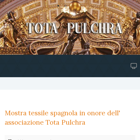
Mostra tessile spagnola in onore dell'
associazione Tota Pulchra