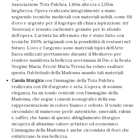
Associazione Tota Pulchra. 1,40m altezza x 2,05m
larghezza. Opera realizzata integralmente a mano
seguendo tecniche medievali con materiali nobili, come fili
d’oro e argento per il logotipo (di chiara ispirazione
Art
Nouveau
) e tessuto cachemire granate per lo sfondo
dell’opera. L’artista ha affermato che è stato fatto con
tecniche 100% artigianali con la possibilità di restauri nel
futuro. L’oro e l’argento sono materiali tipici dell’Arte
Sacra utilizzati prettamente durante il Medioevo per
rendere manifesta la bellezza sovrumana di Dio e la Beata
Vergine Maria. Perciò María Teresa ha voluto esaltare
questa
Pulchritudo
della Madonna usando tali materiali.
Casula liturgica
con l’immagine della Tota Pulchra
realizzata con fili d’argento e seta. L’opera, di somma
eleganza, ha un tondo centrale con l’immagine della
Madonna, che segue i canoni iconografici della sua
rappresentazione in colore bianco e celeste. Il tondo viene
circondato di numerose perle autentiche, smeraldi, rubini
e zaffiri, che fanno di questo abbigliamento liturgico
un’opera di altissimo valore artistico ed economico.
L’immagina della Madonna è anche circondata di fiori che
enfatizzano la sua bellezza.