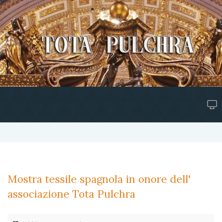
Mostra tessile spagnola in onore dell'
associazione Tota Pulchra